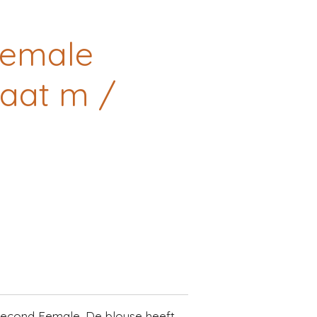
Female
aat m /
Second Female. De blouse heeft