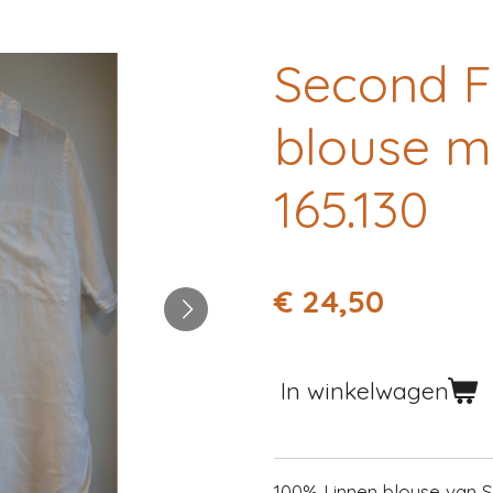
Second 
blouse m
165.130
€ 24,50
In winkelwagen
100% Linnen blouse van 