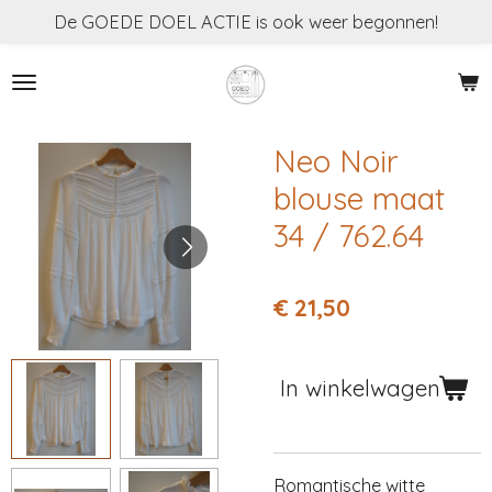
De GOEDE DOEL ACTIE is ook weer begonnen!
Ga
direct
naar
de
hoofdinhoud
Neo Noir
blouse maat
34 / 762.64
€ 21,50
In winkelwagen
Romantische witte