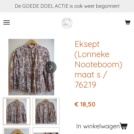
De GOEDE DOEL ACTIE is ook weer begonnen!
Ga
direct
naar
de
hoofdinhoud
Eksept
(Lonneke
Nooteboom)
maat s /
762.19
€ 18,50
In winkelwagen