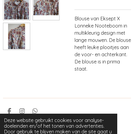
Blouse van Eksept X
Lonneke Nooteboom in
multikleurig design met
lange mouwen. De blouse
heeft leuke plooitjes aan
de voor- en achterkant.
De blouse is in prima
staat.
F
I
W
a
n
h
Deze website gebruikt cookies voor analyse-
© 2023 GOED als nieuw
c
s
a
doeleinden en/of het tonen van advertenties.
Powered by
JouwWeb
e
t
t
Door gebruik te blijven maken van de site gaat u