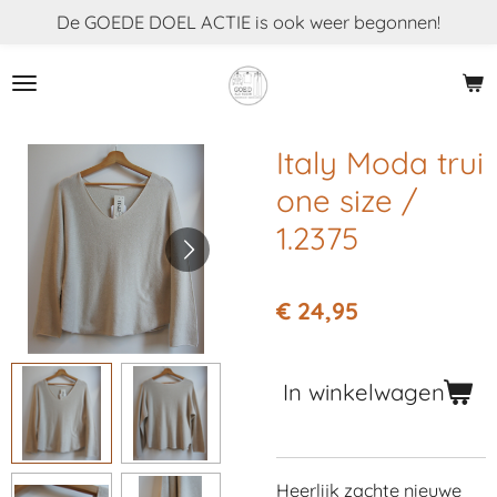
De GOEDE DOEL ACTIE is ook weer begonnen!
Ga
direct
naar
de
hoofdinhoud
Italy Moda trui
one size /
1.2375
€ 24,95
In winkelwagen
Heerlijk zachte nieuwe