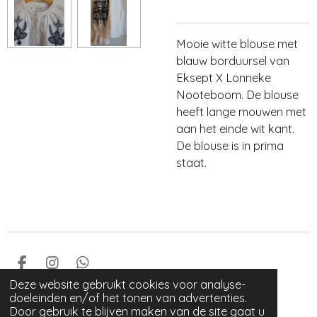
Mooie witte blouse met
blauw borduursel van
Eksept X Lonneke
Nooteboom. De blouse
heeft lange mouwen met
aan het einde wit kant.
De blouse is in prima
staat.
F
I
W
a
n
h
Deze website gebruikt cookies voor analyse-
© 2023 GOED als nieuw
c
s
a
doeleinden en/of het tonen van advertenties.
Powered by
JouwWeb
e
t
t
Door gebruik te blijven maken van de site gaat u