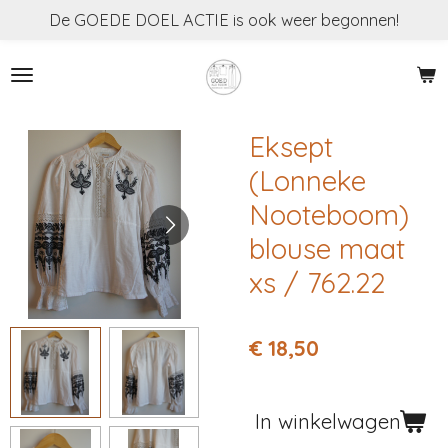
De GOEDE DOEL ACTIE is ook weer begonnen!
Ga
direct
naar
de
hoofdinhoud
Eksept
(Lonneke
Nooteboom)
blouse maat
xs / 762.22
€ 18,50
In winkelwagen