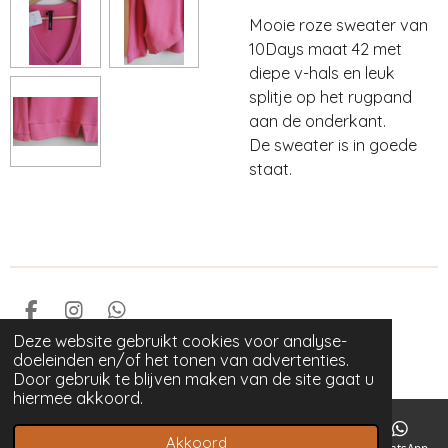
Mooie roze sweater van
10Days maat 42 met
diepe v-hals en leuk
splitje op het rugpand
aan de onderkant.
De sweater is in goede
staat.
F
I
W
a
n
h
Deze website gebruikt cookies voor analyse-
© 2023 GOED als nieuw
c
s
a
doeleinden en/of het tonen van advertenties.
Powered by
JouwWeb
e
t
t
Door gebruik te blijven maken van de site gaat u
b
a
s
hiermee akkoord.
o
g
A
o
r
p
Akkoord
E-mailadres
Telefoonnummer
Kaart
Instagram
WhatsApp