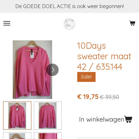
De GOEDE DOEL ACTIE is ook weer begonnen!
Ga
direct
naar
de
hoofdinhoud
10Days
sweater maat
42 / 635.144
Sale!
€ 19,75
€ 39,50
In winkelwagen