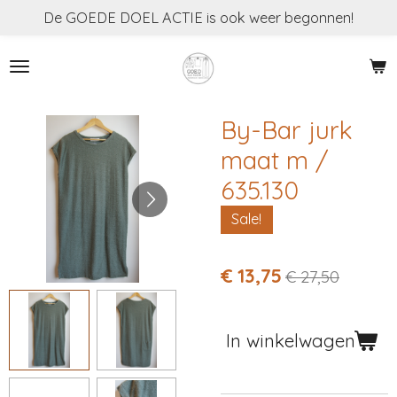
De GOEDE DOEL ACTIE is ook weer begonnen!
Ga
direct
naar
de
hoofdinhoud
By-Bar jurk
maat m /
635.130
Sale!
€ 13,75
€ 27,50
In winkelwagen