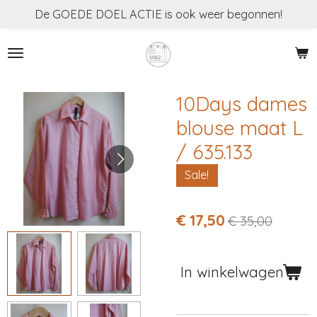
De GOEDE DOEL ACTIE is ook weer begonnen!
Ga
direct
naar
de
hoofdinhoud
10Days dames
blouse maat L
/ 635.133
Sale!
€ 17,50
€ 35,00
In winkelwagen