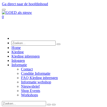
Ga direct naar de hoofdinhoud
0
Home
Kleding
Kleding inbrengen
Inloggen
Informatie
Contact
Conditie Informatie
FAQ Kleding inbrengen
Informatie webshop
Nieuwsbrief
Shop Events
Workshops